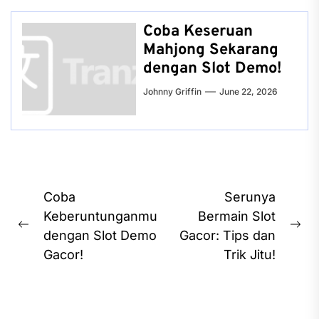
Coba Keseruan
Mahjong Sekarang
dengan Slot Demo!
Johnny Griffin
June 22, 2026
Post
Coba
Serunya
navigation
Keberuntunganmu
Bermain Slot
Previous
Ne
dengan Slot Demo
Gacor: Tips dan
post:
pos
Gacor!
Trik Jitu!