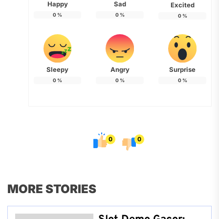
Happy
Sad
Excited
0
%
0
%
0
%
Sleepy
Angry
Surprise
0
%
0
%
0
%
0
0
MORE STORIES